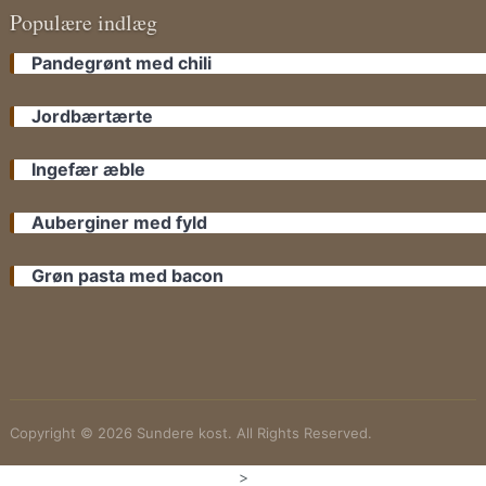
Populære indlæg
Pandegrønt med chili
Jordbærtærte
Ingefær æble
Auberginer med fyld
Grøn pasta med bacon
Copyright © 2026 Sundere kost. All Rights Reserved.
>