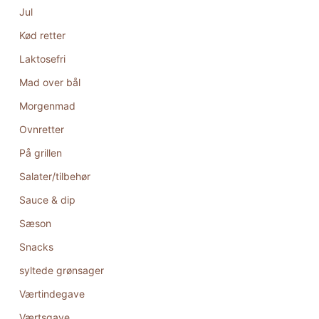
Jul
Kød retter
Laktosefri
Mad over bål
Morgenmad
Ovnretter
På grillen
Salater/tilbehør
Sauce & dip
Sæson
Snacks
syltede grønsager
Værtindegave
Værtsgave