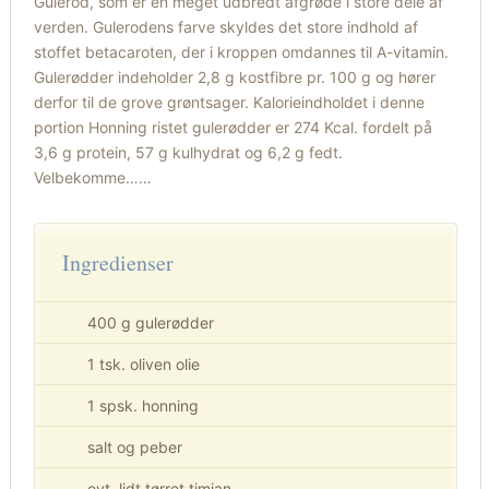
Gulerod, som er en meget udbredt afgrøde i store dele af
verden. Gulerodens farve skyldes det store indhold af
stoffet betacaroten, der i kroppen omdannes til A-vitamin.
Gulerødder indeholder 2,8 g kostfibre pr. 100 g og hører
derfor til de grove grøntsager. Kalorieindholdet i denne
portion Honning ristet gulerødder er 274 Kcal. fordelt på
3,6 g protein, 57 g kulhydrat og 6,2 g fedt.
Velbekomme……
Ingredienser
400 g gulerødder
1 tsk. oliven olie
1 spsk. honning
salt og peber
evt. lidt tørret timian