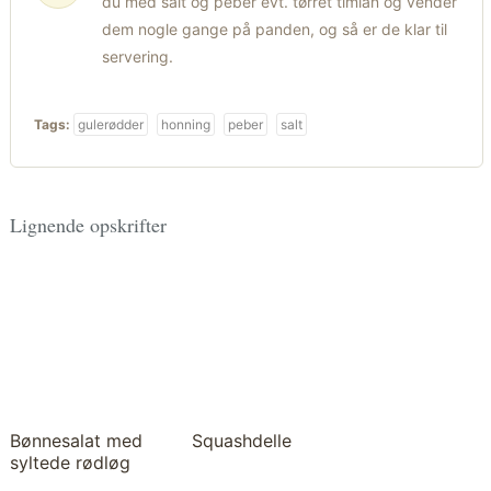
du med salt og peber evt. tørret timian og vender
dem nogle gange på panden, og så er de klar til
servering.
Tags:
gulerødder
honning
peber
salt
Lignende opskrifter
Bønnesalat med
Squashdelle
syltede rødløg