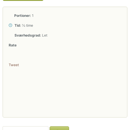
Portioner:
1
Tid:
½ time
Sværhedsgrad:
Let
Rate
Tweet