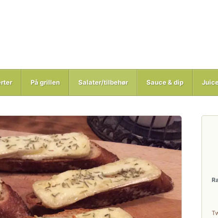
rter
På grillen
Salater/tilbehør
Sauce & dip
Juic
R
T