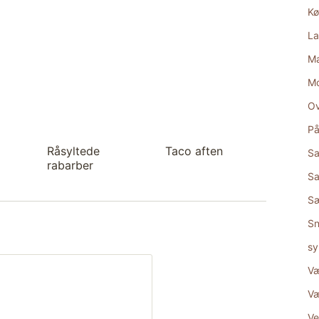
Kø
La
Ma
M
Ov
På
Råsyltede
Taco aften
Sa
rabarber
Sa
S
Sn
sy
Væ
Væ
Ve