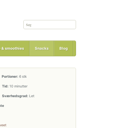
e & smoothies
Snacks
Blog
Portioner:
6 stk
Tid:
10 minutter
Sværhedsgrad:
Let
ate
weet