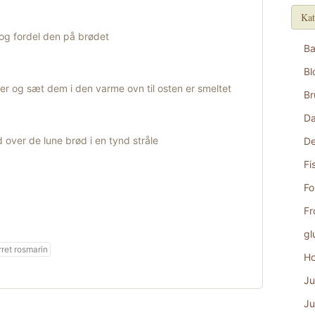
Kat
 og fordel den på brødet
B
Bl
ver og sæt dem i den varme ovn til osten er smeltet
Br
D
 over de lune brød i en tynd stråle
De
Fi
Fo
Fr
gl
rret rosmarin
Ho
Ju
Ju