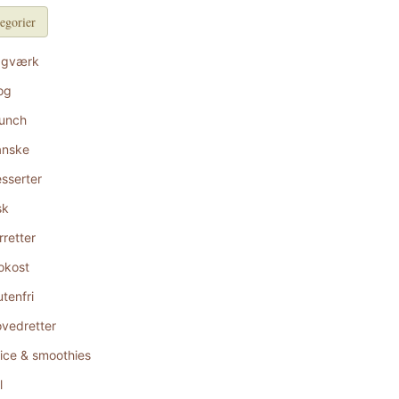
egorier
agværk
og
unch
anske
sserter
sk
rretter
okost
utenfri
vedretter
ice & smoothies
l