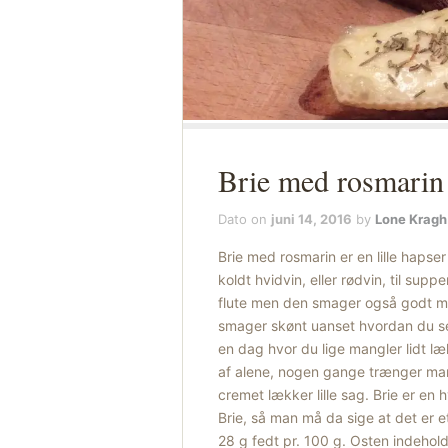
Brie med rosmarin
Dato on
juni 14, 2016
by
Lone Kragh
Brie med rosmarin er en lille hapser 
koldt hvidvin, eller rødvin, til supp
flute men den smager også godt me
smager skønt uanset hvordan du se
en dag hvor du lige mangler lidt læ
af alene, nogen gange trænger man b
cremet lækker lille sag. Brie er en
Brie, så man må da sige at det er e
28 g fedt pr. 100 g. Osten indehol