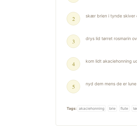
skær brien i tynde skiver
drys lid tørret rosmarin o
kom lidt akaciehonning ud
nyd dem mens de er lune
Tags:
akaciehonning
brie
flute
tø