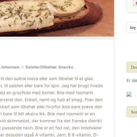
Den
 Johansen
in
Salater/tilbehør
,
Snacks
til den sultne mave eller som tilbehør til et glas
Er sl
en, til salaten eller bare for sjov. Jeg har brugt hvede
d en grovflute med kerner. Brie med rosmarin
rverer den. Enkelt, nemt og fuld af smag. Prøv den
kkert som tilbehør eller hvorfor ikke bare prøve den
Sen
are til lidt ekstra ikk. Brie med rosmarin er en
 hvid skimmelost, der kommer fra det franske distrikt
t passende navn. Brie er en fed ost, den indeholder
der desuden også A-vitamin, Jern, B 6-vitamin, D-