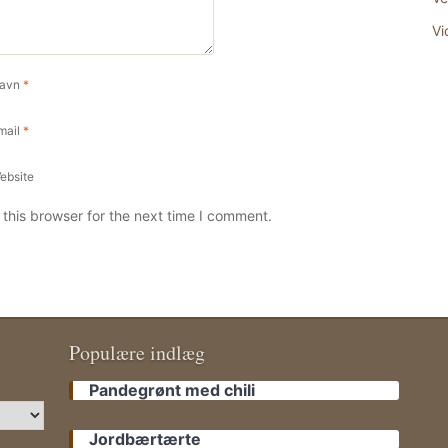
Vi
avn
*
mail
*
ebsite
this browser for the next time I comment.
Populære indlæg
Pandegrønt med chili
Jordbærtærte