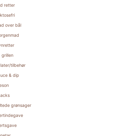
d retter
ktosefri
d over bål
orgenmad
nretter
 grillen
later/tilbehør
uce & dip
æson
acks
ltede grønsager
rtindegave
rtsgave
getar