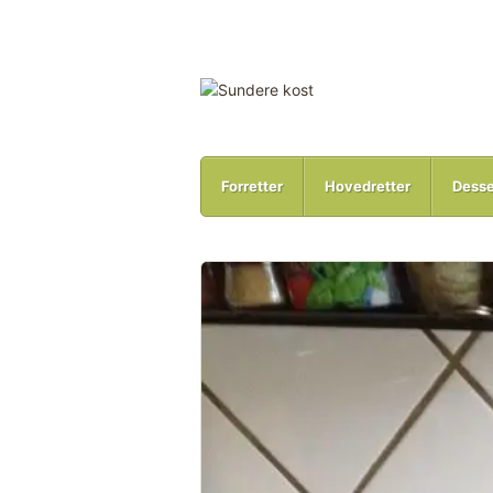
Forretter
Hovedretter
Desse