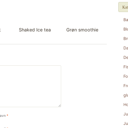
Kat
B
Bl
k
Shaked Ice tea
Grøn smoothie
Br
D
De
Fi
Fo
Fr
gl
Ho
Ju
avn
*
Ju