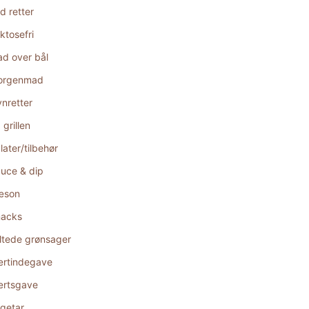
d retter
ktosefri
d over bål
orgenmad
nretter
 grillen
later/tilbehør
uce & dip
æson
acks
ltede grønsager
rtindegave
rtsgave
getar