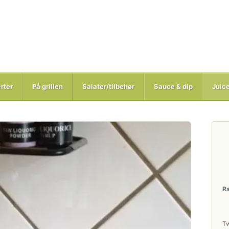
rter
På grillen
Salater/tilbehør
Sauce & dip
Juic
R
T