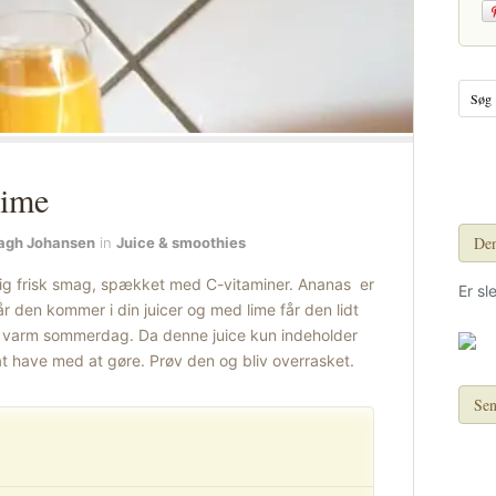
lime
Den
agh Johansen
in
Juice & smoothies
lig frisk smag, spækket med C-vitaminer. Ananas er
Er sl
år den kommer i din juicer og med lime får den lidt
n varm sommerdag. Da denne juice kun indeholder
at have med at gøre. Prøv den og bliv overrasket.
Sen