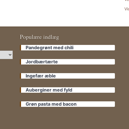
Vi
Populære indlæg
Pandegrønt med chili
Jordbærtærte
Ingefær æble
Auberginer med fyld
Grøn pasta med bacon