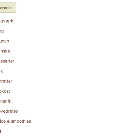
egorier
agværk
og
unch
anske
sserter
sk
rretter
okost
utenfri
vedretter
ice & smoothies
l