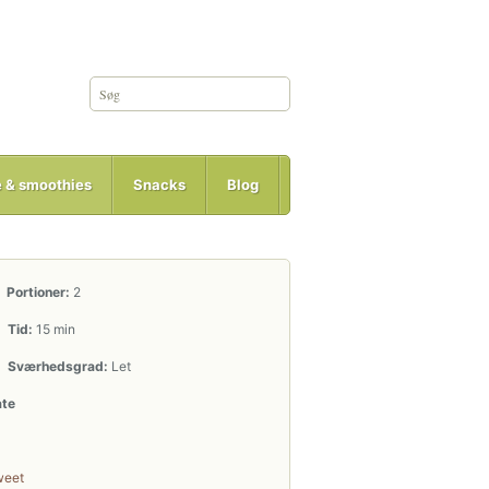
e & smoothies
Snacks
Blog
Portioner:
2
Tid:
15 min
Sværhedsgrad:
Let
ate
weet