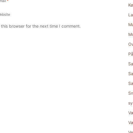
mail
*
Kø
ebsite
La
Ma
this browser for the next time I comment.
M
Ov
På
Sa
Sa
S
Sn
sy
Væ
Væ
Ve