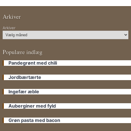
Arkiver
Arkiver
Populære indlæg
Pandegrønt med chili
Jordbærtærte
Ingefær æble
Auberginer med fyld
Grøn pasta med bacon