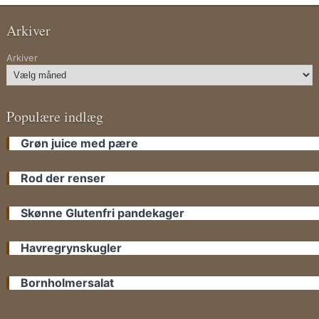
Arkiver
Arkiver
Populære indlæg
Grøn juice med pære
Rod der renser
Skønne Glutenfri pandekager
Havregrynskugler
Bornholmersalat