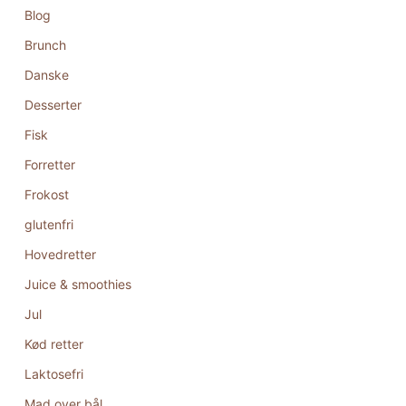
Blog
Brunch
Danske
Desserter
Fisk
Forretter
Frokost
glutenfri
Hovedretter
Juice & smoothies
Jul
Kød retter
Laktosefri
Mad over bål