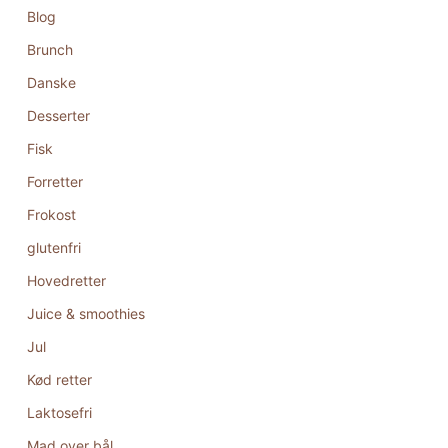
Blog
Brunch
Danske
Desserter
Fisk
Forretter
Frokost
glutenfri
Hovedretter
Juice & smoothies
Jul
Kød retter
Laktosefri
Mad over bål