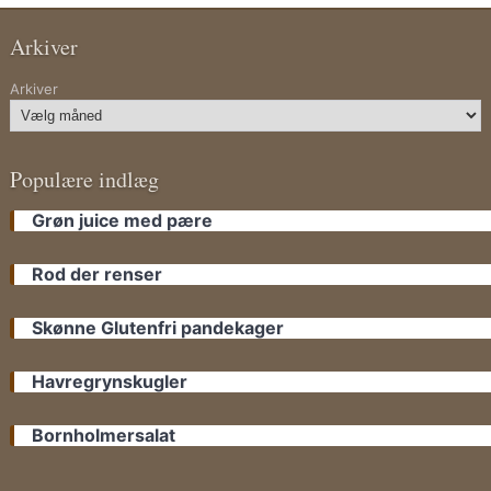
Arkiver
Arkiver
Populære indlæg
Grøn juice med pære
Rod der renser
Skønne Glutenfri pandekager
Havregrynskugler
Bornholmersalat