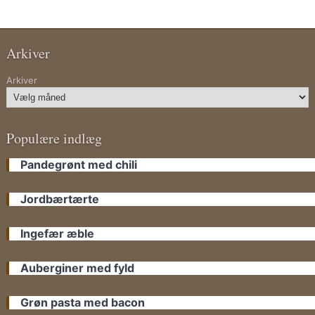
Arkiver
Arkiver
Populære indlæg
Pandegrønt med chili
Jordbærtærte
Ingefær æble
Auberginer med fyld
Grøn pasta med bacon