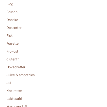
Blog
Brunch
Danske
Desserter
Fisk
Forretter
Frokost
glutenfri
Hovedretter
Juice & smoothies
Jul
Kød retter
Laktosefri
Mad over bål