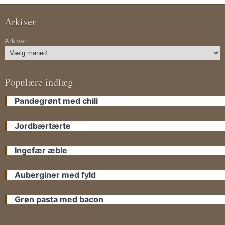
Arkiver
Arkiver
Populære indlæg
Pandegrønt med chili
Jordbærtærte
Ingefær æble
Auberginer med fyld
Grøn pasta med bacon