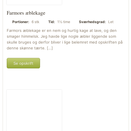
Farmors æblekage
Portioner:
6 stk
Tid:
1½ time
Sværhedsgrad:
Let
Farmors æblekage er en nem og hurtig kage at lave, og den
smager himmelsk. Jeg havde lige nogle æbler liggende som
skulle bruges og derfor bliver i lige belemret med opskriften på
denne skønne tærte. […]
Se opskrift