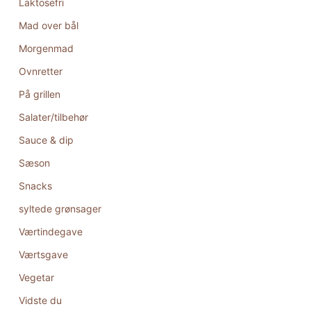
Laktosefri
Mad over bål
Morgenmad
Ovnretter
På grillen
Salater/tilbehør
Sauce & dip
Sæson
Snacks
syltede grønsager
Værtindegave
Værtsgave
Vegetar
Vidste du