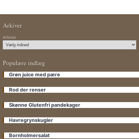
Arkiver
Arkiver
Populære indlæg
Grøn juice med pære
Rod der renser
Skønne Glutenfri pandekager
Havregrynskugler
Bornholmersalat