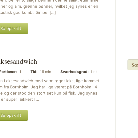
en. Der er to slags bønner i denne salat, edamame
ner og alm. grønne bønner, hvilket jeg synes er en
tastisk god kombi. Simpel […]
Se opskrift
ksesandwich
Sen
Portioner:
1
Tid:
15 min
Sværhedsgrad:
Let
n Laksesandwich med varm røget laks, lige kommet
m fra Bornholm. Jeg har lige været på Bornholm i 4
e og der stod den stort set kun på fisk. Jeg synes
 er super lækkert […]
Se opskrift