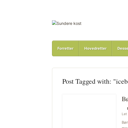
Forretter
Hovedretter
Desse
Post Tagged with: "iceb
Bø
Let
Bøn