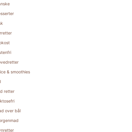
anske
sserter
sk
rretter
okost
utenfri
vedretter
ice & smoothies
l
d retter
ktosefri
d over bål
orgenmad
nretter