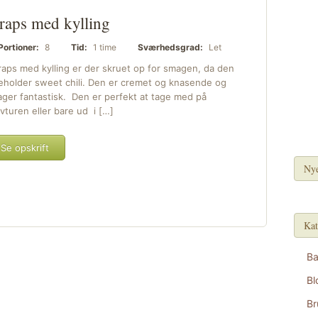
aps med kylling
Portioner:
8
Tid:
1 time
Sværhedsgrad:
Let
raps med kylling er der skruet op for smagen, da den
eholder sweet chili. Den er cremet og knasende og
ger fantastisk. Den er perfekt at tage med på
vturen eller bare ud i […]
Se opskrift
Nye
Kat
B
Bl
Br