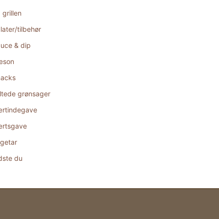
 grillen
later/tilbehør
uce & dip
æson
acks
ltede grønsager
rtindegave
rtsgave
getar
dste du