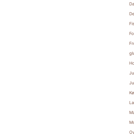
D
De
Fi
Fo
Fr
gl
Ho
Ju
Ju
Kø
La
Ma
M
Ov