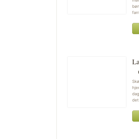
mav
bøn
fan
La
Skø
hje
dag
det