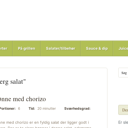
rter
På grillen
Salater/tilbehør
Sauce & dip
Juic
erg salat"
nne med chorizo
Portioner:
6
Tid:
20 minutter
Sværhedsgrad:
Den
Er sl
ne med chorizo er en fyldig salat der ligger godt i