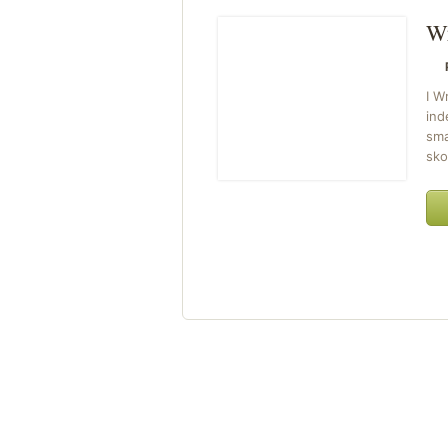
Wr
I W
ind
sma
sko