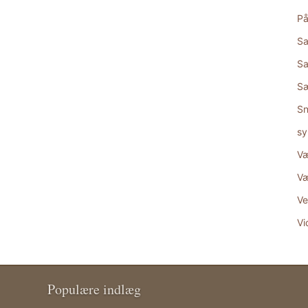
På
Sa
Sa
S
Sn
sy
Væ
Væ
Ve
Vi
Populære indlæg