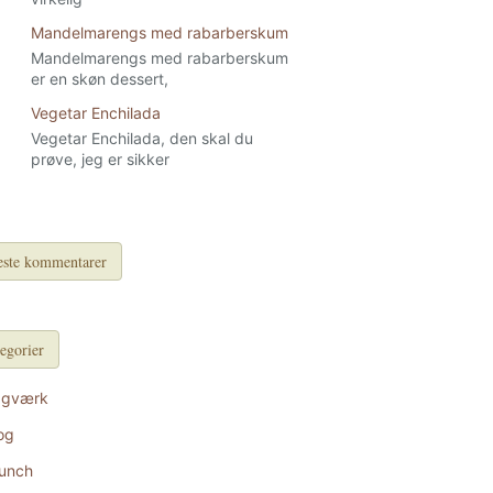
Mandelmarengs med rabarberskum
Mandelmarengs med rabarberskum
er en skøn dessert,
Vegetar Enchilada
Vegetar Enchilada, den skal du
prøve, jeg er sikker
ste kommentarer
egorier
agværk
og
unch