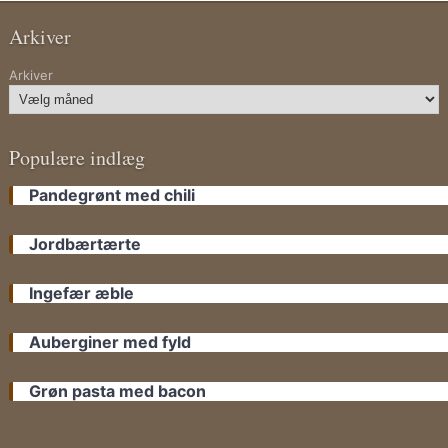
Arkiver
Arkiver
Populære indlæg
Pandegrønt med chili
Jordbærtærte
Ingefær æble
Auberginer med fyld
Grøn pasta med bacon