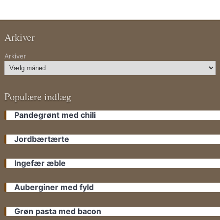
Arkiver
Arkiver
Populære indlæg
Pandegrønt med chili
Jordbærtærte
Ingefær æble
Auberginer med fyld
Grøn pasta med bacon