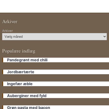
Arkiver
Arkiver
Populære indlæg
Pandegrønt med chili
Jordbærtærte
Ingefær æble
Auberginer med fyld
Grøn pasta med bacon