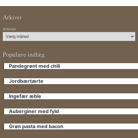
Arkiver
Arkiver
Populære indlæg
Pandegrønt med chili
Jordbærtærte
Ingefær æble
Auberginer med fyld
Grøn pasta med bacon