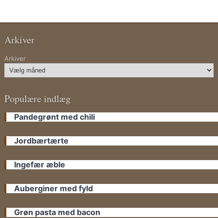
Arkiver
Arkiver
Populære indlæg
Pandegrønt med chili
Jordbærtærte
Ingefær æble
Auberginer med fyld
Grøn pasta med bacon