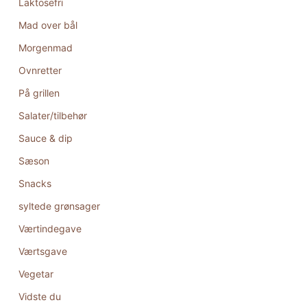
Laktosefri
Mad over bål
Morgenmad
Ovnretter
På grillen
Salater/tilbehør
Sauce & dip
Sæson
Snacks
syltede grønsager
Værtindegave
Værtsgave
Vegetar
Vidste du