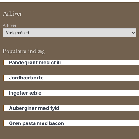
Arkiver
Arkiver
Populære indlæg
Pandegrønt med chili
Jordbærtærte
Ingefær æble
Auberginer med fyld
Grøn pasta med bacon