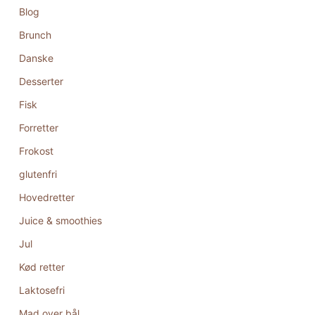
Blog
Brunch
Danske
Desserter
Fisk
Forretter
Frokost
glutenfri
Hovedretter
Juice & smoothies
Jul
Kød retter
Laktosefri
Mad over bål