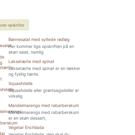
este opskrifter
Bønnesalat med syltede rødløg
Her kommer lige opskriften på en
skøn salat, nemlig
Laksetærte med spinat
Laksetærte med spinat er en lækker
og fyldig tærte.
Squashdelle
Squashdelle eller grøntsagsdeller er
virkelig
Mandelmarengs med rabarberskum
Mandelmarengs med rabarberskum
er en skøn dessert,
Vegetar Enchilada
Vegetar Enchilada, den skal du