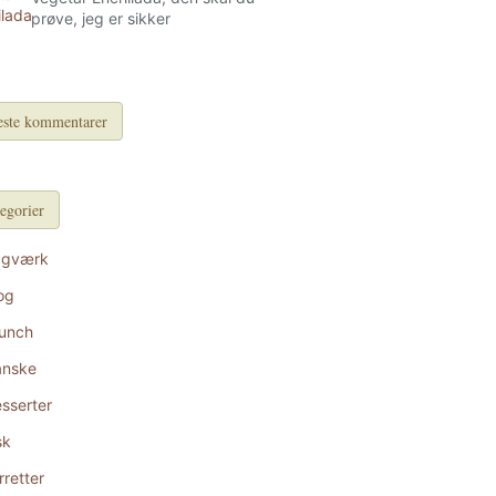
prøve, jeg er sikker
ste kommentarer
egorier
agværk
og
unch
anske
sserter
sk
rretter