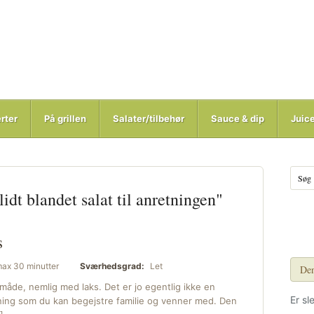
rter
På grillen
Salater/tilbehør
Sauce & dip
Juic
lidt blandet salat til anretningen"
s
ax 30 minutter
Sværhedsgrad:
Let
Den
måde, nemlig med laks. Det er jo egentlig ikke en
Er sl
retning som du kan begejstre familie og venner med. Den