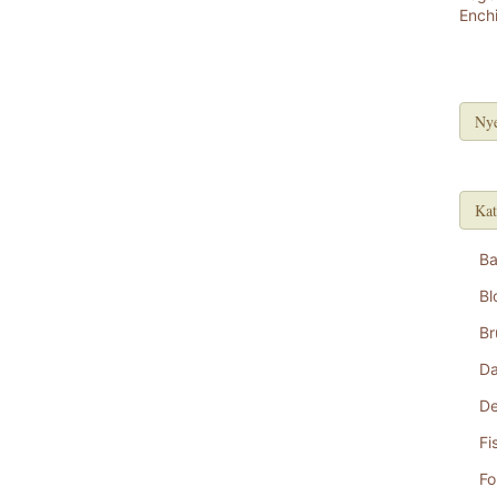
Nye
Kat
B
Bl
Br
D
De
Fi
Fo