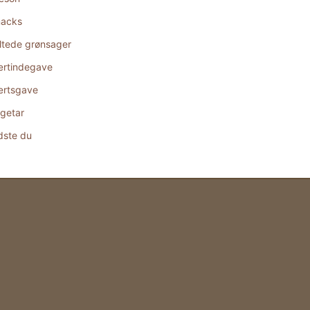
acks
ltede grønsager
rtindegave
rtsgave
getar
dste du