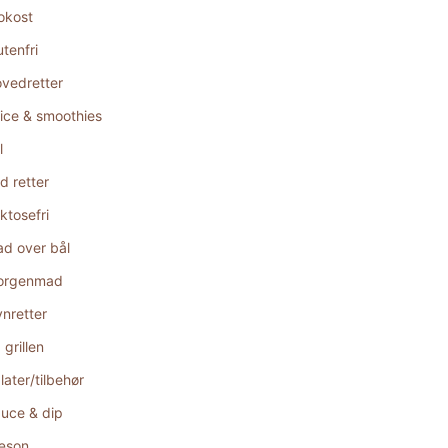
okost
utenfri
vedretter
ice & smoothies
l
d retter
ktosefri
d over bål
orgenmad
nretter
 grillen
later/tilbehør
uce & dip
æson