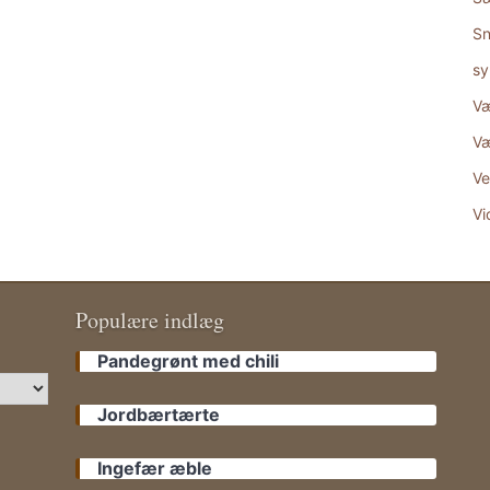
Sn
sy
Væ
Væ
Ve
Vi
Populære indlæg
Pandegrønt med chili
Jordbærtærte
Ingefær æble