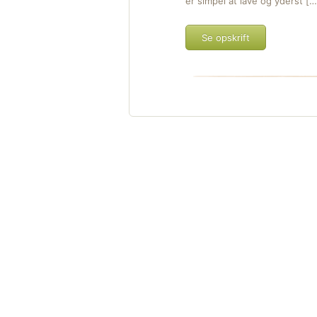
er simpel at lave og yderst […
Se opskrift