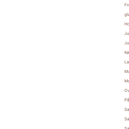
Fr
gl
Ho
Ju
Ju
Kø
La
Ma
M
Ov
På
Sa
Sa
S