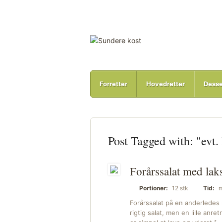
Forretter
Hovedretter
Desse
Post Tagged with: "evt. 
Forårssalat med lak
Portioner:
12 stk
Tid:
m
Forårssalat på en anderledes 
rigtig salat, men en lille an