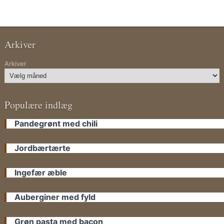
Arkiver
Arkiver
Populære indlæg
Pandegrønt med chili
Jordbærtærte
Ingefær æble
Auberginer med fyld
Grøn pasta med bacon