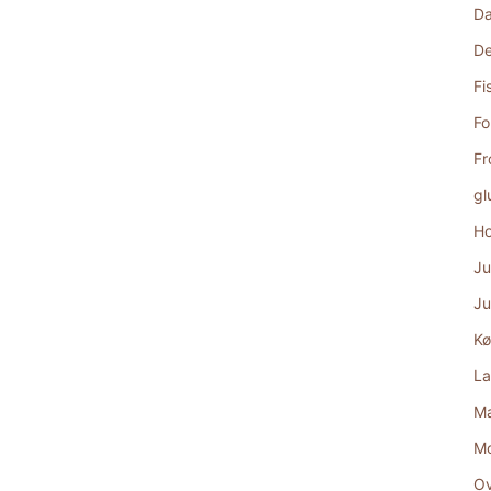
D
De
Fi
Fo
Fr
gl
Ho
Ju
Ju
Kø
La
Ma
M
Ov