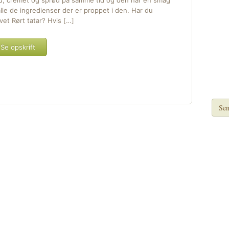
d, cremet og sprød på samme tid og den har en smag
alle de ingredienser der er proppet i den. Har du
vet Rørt tatar? Hvis […]
Se opskrift
Sen