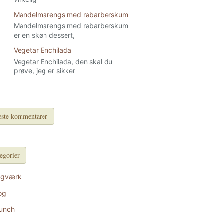
Mandelmarengs med rabarberskum
Mandelmarengs med rabarberskum
er en skøn dessert,
Vegetar Enchilada
Vegetar Enchilada, den skal du
prøve, jeg er sikker
ste kommentarer
egorier
agværk
og
unch