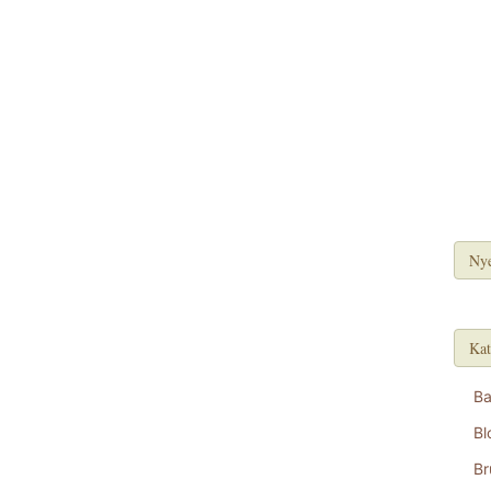
Nye
Kat
B
Bl
Br