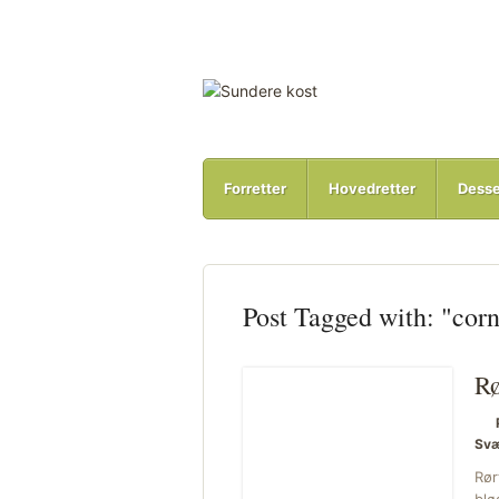
Forretter
Hovedretter
Desse
Post Tagged with: "cor
Rø
Svæ
Rør