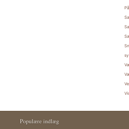
På
Sa
Sa
S
Sn
sy
Væ
Væ
Ve
Vi
Populære indlæg