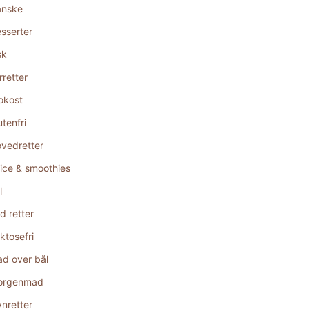
anske
sserter
sk
rretter
okost
utenfri
vedretter
ice & smoothies
l
d retter
ktosefri
d over bål
orgenmad
nretter