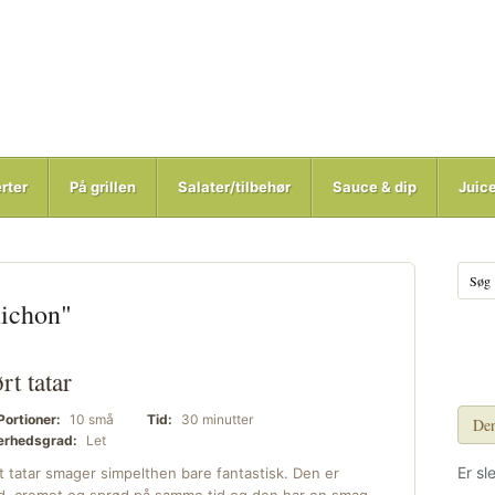
rter
På grillen
Salater/tilbehør
Sauce & dip
Juic
nichon"
rt tatar
Portioner:
10 små
Tid:
30 minutter
Den
rhedsgrad:
Let
Er sl
t tatar smager simpelthen bare fantastisk. Den er