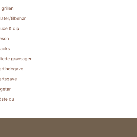
 grillen
later/tilbehør
uce & dip
æson
acks
ltede grønsager
rtindegave
rtsgave
getar
dste du