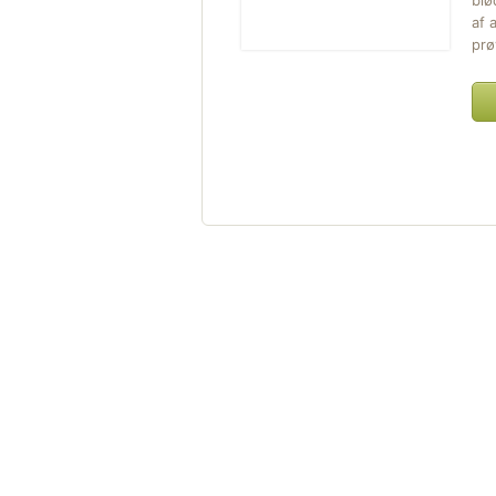
blø
af 
prø