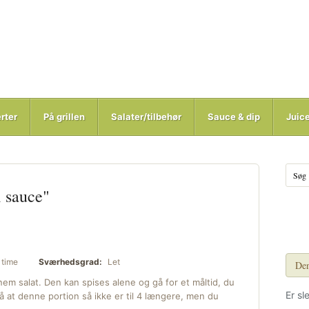
rter
På grillen
Salater/tilbehør
Sauce & dip
Juic
i sauce"
time
Sværhedsgrad:
Let
Den
nem salat. Den kan spises alene og gå for et måltid, du
Er sl
at denne portion så ikke er til 4 længere, men du