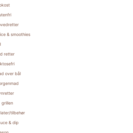
okost
utenfri
vedretter
ice & smoothies
l
d retter
ktosefri
d over bål
orgenmad
nretter
 grillen
later/tilbehør
uce & dip
æson