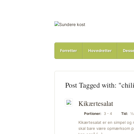
Forretter
Hovedretter
Desse
Post Tagged with: "chil
Kikærtesalat
Portioner:
3 - 4
Tid:
½ 
Kikærtesalat er en simpel og 
skal bare være opmærksom på 