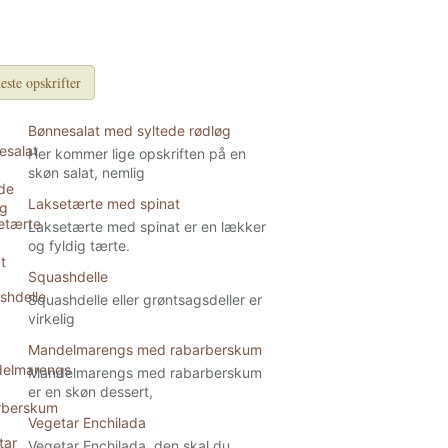
este opskrifter
Bønnesalat med syltede rødløg
Her kommer lige opskriften på en
skøn salat, nemlig
Laksetærte med spinat
Laksetærte med spinat er en lækker
og fyldig tærte.
Squashdelle
Squashdelle eller grøntsagsdeller er
virkelig
Mandelmarengs med rabarberskum
Mandelmarengs med rabarberskum
er en skøn dessert,
Vegetar Enchilada
Vegetar Enchilada, den skal du