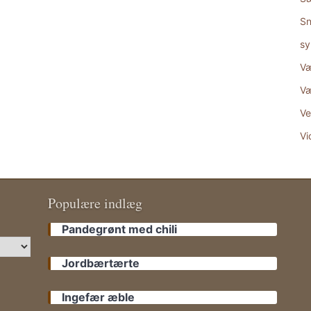
Sn
sy
Væ
Væ
Ve
Vi
Populære indlæg
Pandegrønt med chili
Jordbærtærte
Ingefær æble