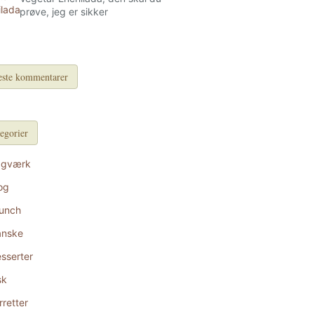
prøve, jeg er sikker
ste kommentarer
egorier
agværk
og
unch
anske
sserter
sk
rretter