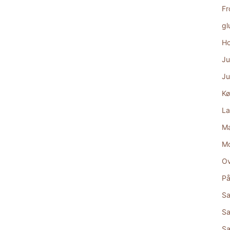
Fr
gl
Ho
Ju
Ju
Kø
La
Ma
M
Ov
På
Sa
Sa
S