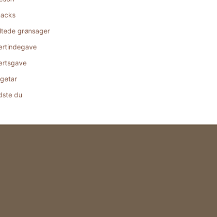
acks
ltede grønsager
rtindegave
rtsgave
getar
dste du