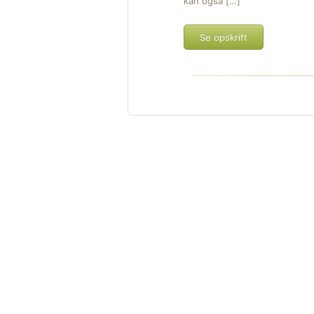
kan også […]
Se opskrift