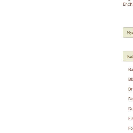
Nye
Kat
B
Bl
Br
D
De
Fi
Fo