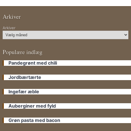
Arkiver
Arkiver
Populære indlæg
Pandegrønt med chili
Jordbærtærte
Ingefær æble
Auberginer med fyld
Grøn pasta med bacon