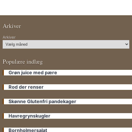
Arkiver
Arkiver
Populære indlæg
Grøn juice med pære
Rod der renser
Skønne Glutenfri pandekager
Havregrynskugler
Bornholmersalat