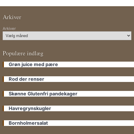
Arkiver
Arkiver
Populære indlæg
Grøn juice med pære
Rod der renser
Skønne Glutenfri pandekager
Havregrynskugler
Bornholmersalat