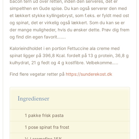
bacon tern ud over retten, inden den serveres, det er
simpelthen en Gude spise. Du kan også serverer den med
et lækkert stykke kyllingebryst, som f.eks. er fyldt med ost
og spinat, det er virkelig også lækkert. Som du kan se er
der mange muligheder, hvis du ønsker dette. Prøv dig frem
og find din egen favorit…….
Kalorieindholdet i en portion Fettuccine ala creme med
spinat ligger på 396,8 Kcal. fordelt på 13 g protein, 36,8 g
kulhydrat, 21 g fedt og 4 g kostfibre. Velbekomme…..
Find flere vegetar retter på
https://sunderekost.dk
Ingredienser
1 pakke frisk pasta
1 pose spinat fra frost
½ l cremefine 15%