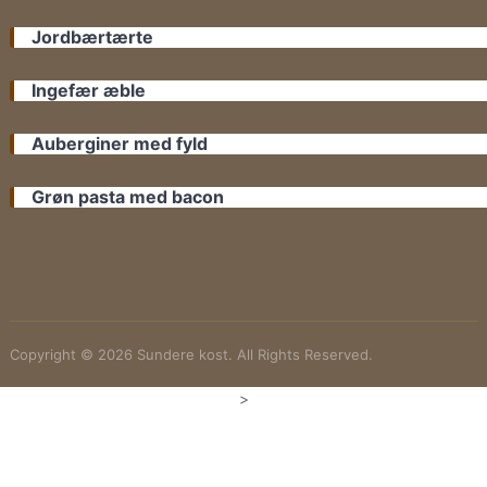
Jordbærtærte
Ingefær æble
Auberginer med fyld
Grøn pasta med bacon
Copyright © 2026 Sundere kost. All Rights Reserved.
>