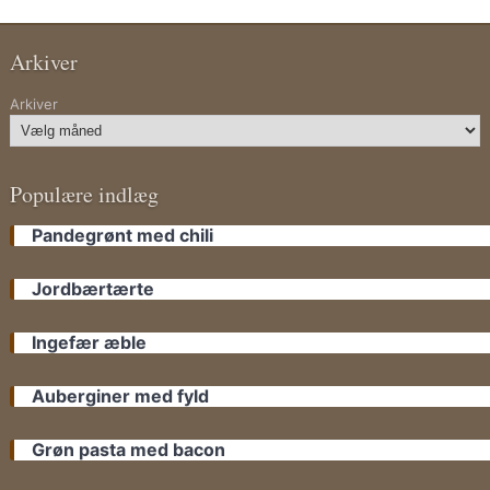
Arkiver
Arkiver
Populære indlæg
Pandegrønt med chili
Jordbærtærte
Ingefær æble
Auberginer med fyld
Grøn pasta med bacon