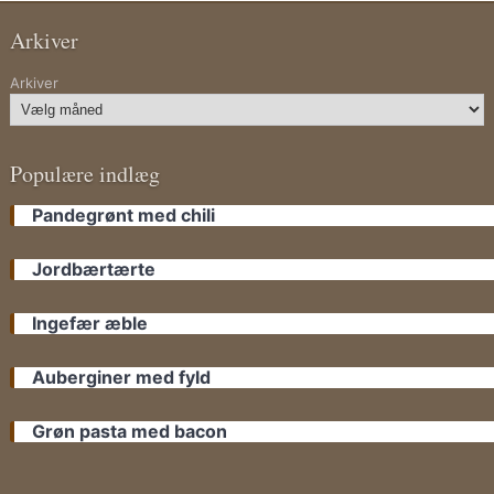
Arkiver
Arkiver
Populære indlæg
Pandegrønt med chili
Jordbærtærte
Ingefær æble
Auberginer med fyld
Grøn pasta med bacon