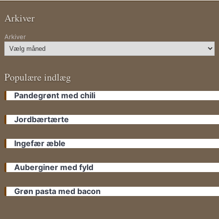
Arkiver
Arkiver
Populære indlæg
Pandegrønt med chili
Jordbærtærte
Ingefær æble
Auberginer med fyld
Grøn pasta med bacon