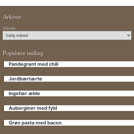
Arkiver
Arkiver
Populære indlæg
Pandegrønt med chili
Jordbærtærte
Ingefær æble
Auberginer med fyld
Grøn pasta med bacon