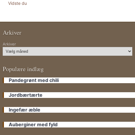
Vidste du
Arkiver
Arkiver
Populære indlæg
Pandegrønt med chili
Jordbærtærte
Ingefær æble
Auberginer med fyld