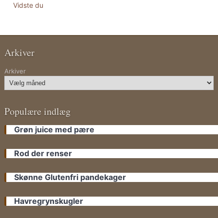
Vidste du
Arkiver
Arkiver
Populære indlæg
Grøn juice med pære
Rod der renser
Skønne Glutenfri pandekager
Havregrynskugler