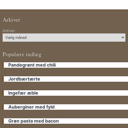
Arkiver
Arkiver
Populære indlæg
Pandegrønt med chili
Jordbærtærte
Ingefær æble
Auberginer med fyld
Grøn pasta med bacon