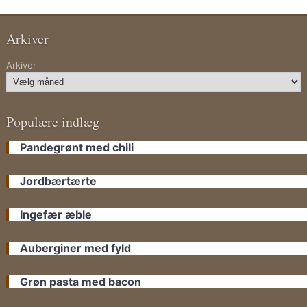
Arkiver
Arkiver
Populære indlæg
Pandegrønt med chili
Jordbærtærte
Ingefær æble
Auberginer med fyld
Grøn pasta med bacon