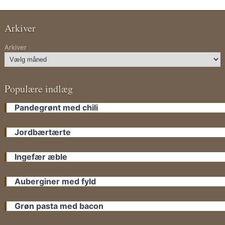
Arkiver
Arkiver
Populære indlæg
Pandegrønt med chili
Jordbærtærte
Ingefær æble
Auberginer med fyld
Grøn pasta med bacon