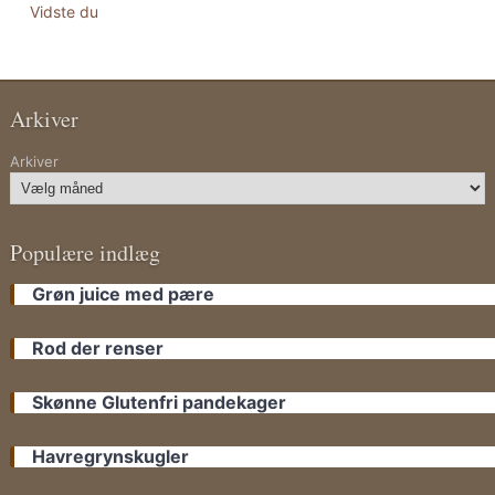
Vidste du
Arkiver
Arkiver
Populære indlæg
Grøn juice med pære
Rod der renser
Skønne Glutenfri pandekager
Havregrynskugler