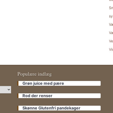
Sn
sy
Væ
Væ
Ve
Vi
Populære indlæg
Grøn juice med pære
Rod der renser
Skønne Glutenfri pandekager