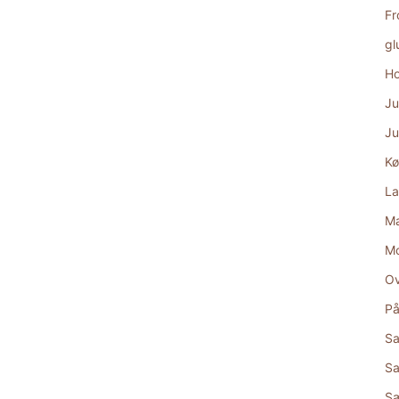
Fr
gl
Ho
Ju
Ju
Kø
La
Ma
M
Ov
På
Sa
Sa
S