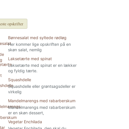
este opskrifter
Bønnesalat med syltede rødløg
Her kommer lige opskriften på en
skøn salat, nemlig
Laksetærte med spinat
Laksetærte med spinat er en lækker
og fyldig tærte.
Squashdelle
Squashdelle eller grøntsagsdeller er
virkelig
Mandelmarengs med rabarberskum
Mandelmarengs med rabarberskum
er en skøn dessert,
Vegetar Enchilada
Vegetar Enchilada, den skal du