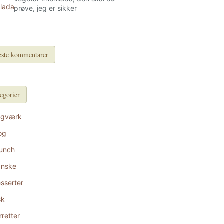
prøve, jeg er sikker
ste kommentarer
egorier
agværk
og
unch
anske
sserter
sk
rretter