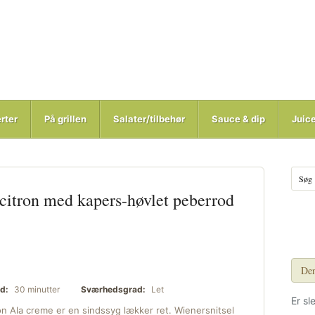
rter
På grillen
Salater/tilbehør
Sauce & dip
Juic
 citron med kapers-høvlet peberrod
Den
d:
30 minutter
Sværhedsgrad:
Let
Er sl
 Ala creme er en sindssyg lækker ret. Wienersnitsel