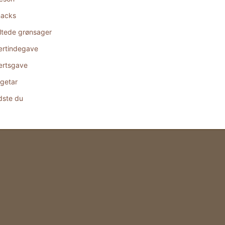
acks
ltede grønsager
rtindegave
rtsgave
getar
dste du