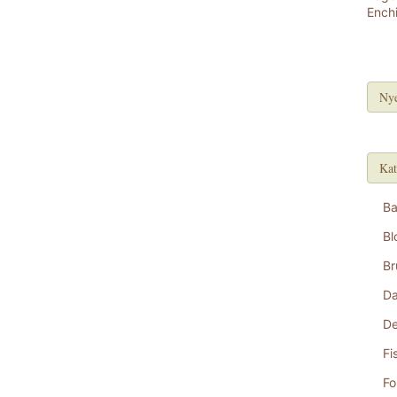
Nye
Kat
B
Bl
Br
D
De
Fi
Fo