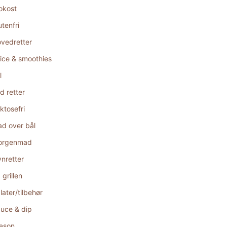
okost
utenfri
vedretter
ice & smoothies
l
d retter
ktosefri
d over bål
orgenmad
nretter
 grillen
later/tilbehør
uce & dip
æson