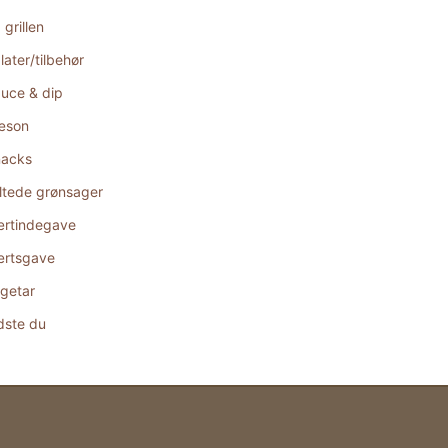
 grillen
later/tilbehør
uce & dip
æson
acks
ltede grønsager
rtindegave
rtsgave
getar
dste du