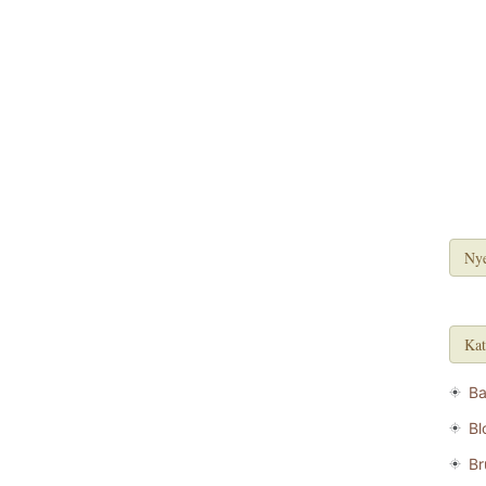
Nye
Kat
B
Bl
Br