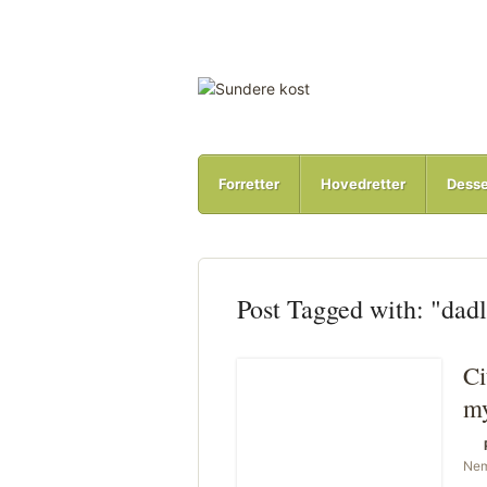
Forretter
Hovedretter
Desse
Post Tagged with: "dadl
Ci
m
Ne