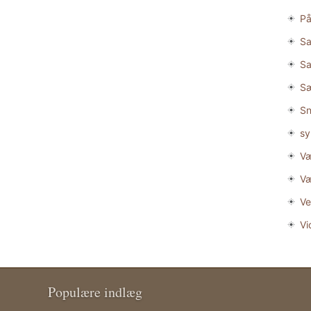
På
Sa
Sa
S
Sn
sy
Væ
Væ
Ve
Vi
Populære indlæg