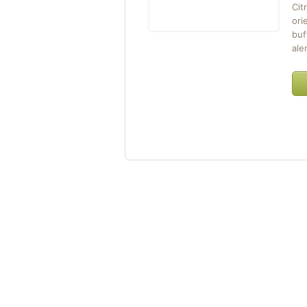
Cit
ori
buf
ale