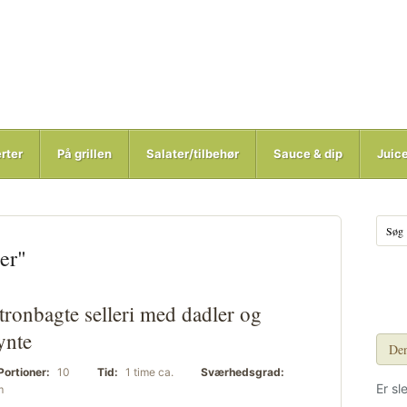
rter
På grillen
Salater/tilbehør
Sauce & dip
Juic
er"
tronbagte selleri med dadler og
ynte
Den
Portioner:
10
Tid:
1 time ca.
Sværhedsgrad:
Er sl
m