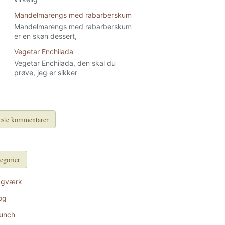
Mandelmarengs med rabarberskum
Mandelmarengs med rabarberskum
er en skøn dessert,
Vegetar Enchilada
Vegetar Enchilada, den skal du
prøve, jeg er sikker
ste kommentarer
egorier
agværk
og
unch