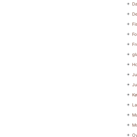
D
De
Fi
Fo
Fr
gl
Ho
Ju
Ju
Kø
La
Ma
M
Ov