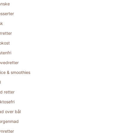
anske
sserter
sk
rretter
okost
utenfri
vedretter
ice & smoothies
l
d retter
ktosefri
d over bål
orgenmad
nretter