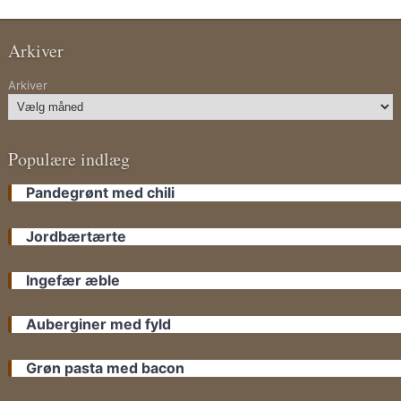
Arkiver
Arkiver
Populære indlæg
Pandegrønt med chili
Jordbærtærte
Ingefær æble
Auberginer med fyld
Grøn pasta med bacon