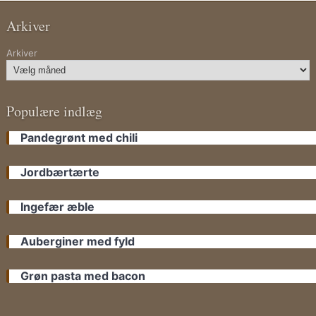
Arkiver
Arkiver
Populære indlæg
Pandegrønt med chili
Jordbærtærte
Ingefær æble
Auberginer med fyld
Grøn pasta med bacon