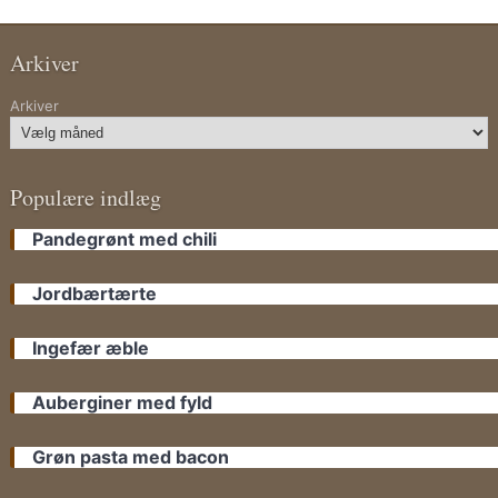
Arkiver
Arkiver
Populære indlæg
Pandegrønt med chili
Jordbærtærte
Ingefær æble
Auberginer med fyld
Grøn pasta med bacon