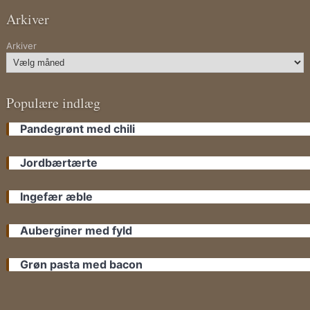
Arkiver
Arkiver
Populære indlæg
Pandegrønt med chili
Jordbærtærte
Ingefær æble
Auberginer med fyld
Grøn pasta med bacon