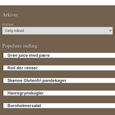
Arkiver
Arkiver
Populære indlæg
Grøn juice med pære
Rod der renser
Skønne Glutenfri pandekager
Havregrynskugler
Bornholmersalat