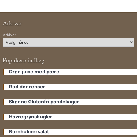
Arkiver
Arkiver
Populære indlæg
Grøn juice med pære
Rod der renser
Skønne Glutenfri pandekager
Havregrynskugler
Bornholmersalat