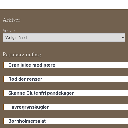
Arkiver
Arkiver
Populære indlæg
Grøn juice med pære
Rod der renser
Skønne Glutenfri pandekager
Havregrynskugler
Bornholmersalat