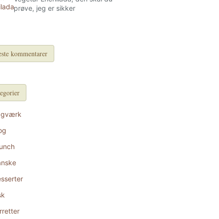
prøve, jeg er sikker
ste kommentarer
egorier
agværk
og
unch
anske
sserter
sk
rretter