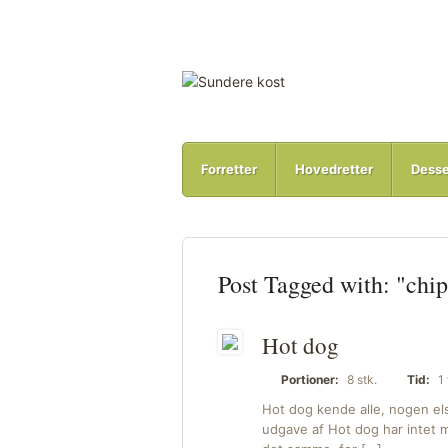
Forretter
Hovedretter
Desse
Post Tagged with: "chip
Hot dog
Portioner:
8 stk.
Tid:
1 
Hot dog kende alle, nogen e
udgave af Hot dog har intet m