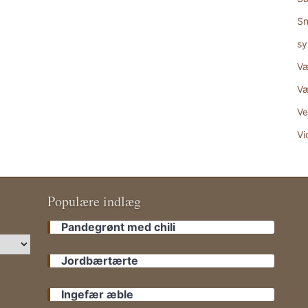
Sn
sy
Væ
Væ
Ve
Vi
Populære indlæg
Pandegrønt med chili
Jordbærtærte
Ingefær æble