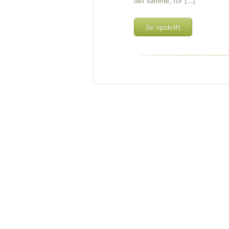
det samme, for […]
Se opskrift