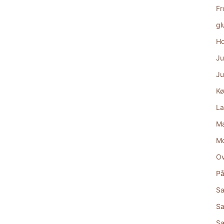
Fr
gl
Ho
Ju
Ju
Kø
La
Ma
M
Ov
På
Sa
Sa
S