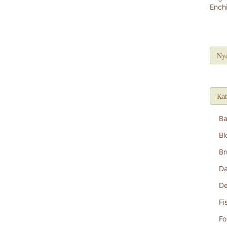
Nye
Kat
B
Bl
Br
D
De
Fi
Fo