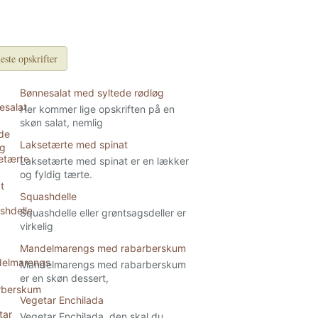
este opskrifter
Bønnesalat med syltede rødløg
Her kommer lige opskriften på en
skøn salat, nemlig
Laksetærte med spinat
Laksetærte med spinat er en lækker
og fyldig tærte.
Squashdelle
Squashdelle eller grøntsagsdeller er
virkelig
Mandelmarengs med rabarberskum
Mandelmarengs med rabarberskum
er en skøn dessert,
Vegetar Enchilada
Vegetar Enchilada, den skal du