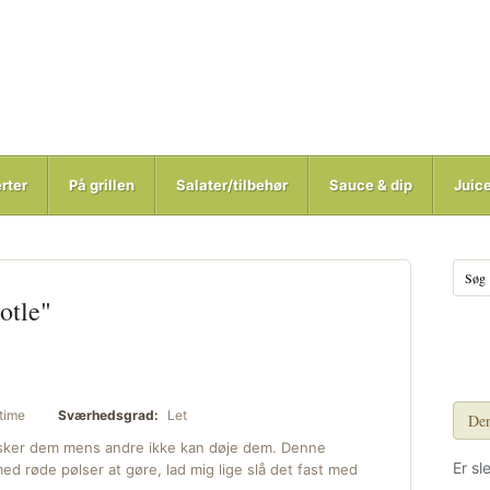
rter
På grillen
Salater/tilbehør
Sauce & dip
Juic
otle"
time
Sværhedsgrad:
Let
Den
lsker dem mens andre ikke kan døje dem. Denne
Er sl
ed røde pølser at gøre, lad mig lige slå det fast med