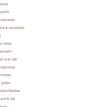
okost
utenfri
vedretter
ice & smoothies
l
d retter
ktosefri
d over bål
orgenmad
nretter
 grillen
later/tilbehør
uce & dip
æson