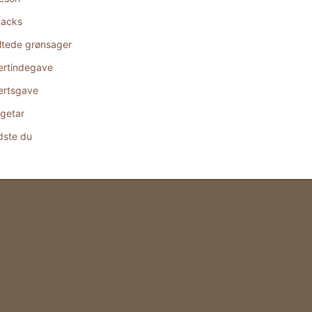
acks
ltede grønsager
rtindegave
rtsgave
getar
dste du