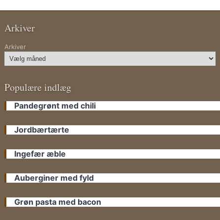
Arkiver
Arkiver
Populære indlæg
Pandegrønt med chili
Jordbærtærte
Ingefær æble
Auberginer med fyld
Grøn pasta med bacon