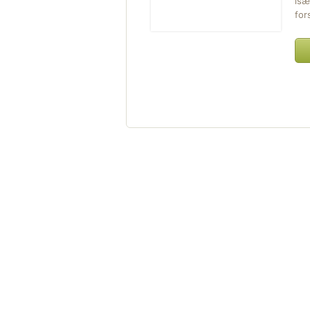
isæ
for