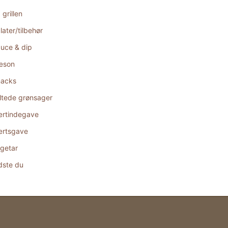
 grillen
later/tilbehør
uce & dip
æson
acks
ltede grønsager
rtindegave
rtsgave
getar
dste du