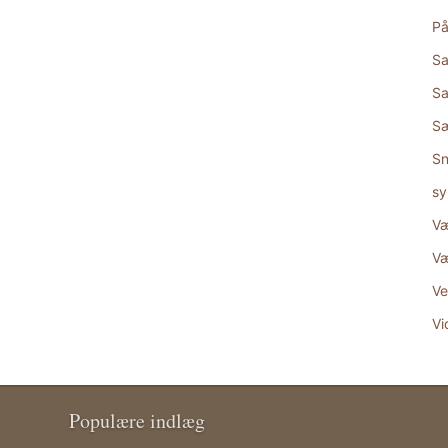
På
Sa
Sa
S
Sn
sy
Væ
Væ
Ve
Vi
Populære indlæg