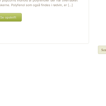
r popcorns indhold af polyfenoler der har overrasket
skerne. Polyfenol som også findes i rødvin, er […]
Se opskrift
Sen