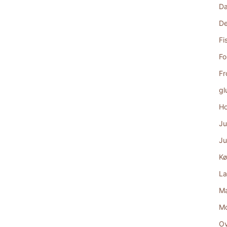
D
De
Fi
Fo
Fr
gl
Ho
Ju
Ju
Kø
La
Ma
M
Ov