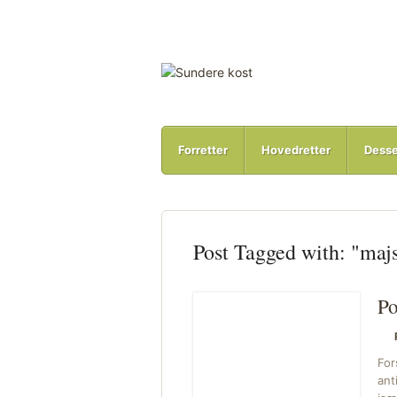
Forretter
Hovedretter
Desse
Post Tagged with: "maj
P
For
ant