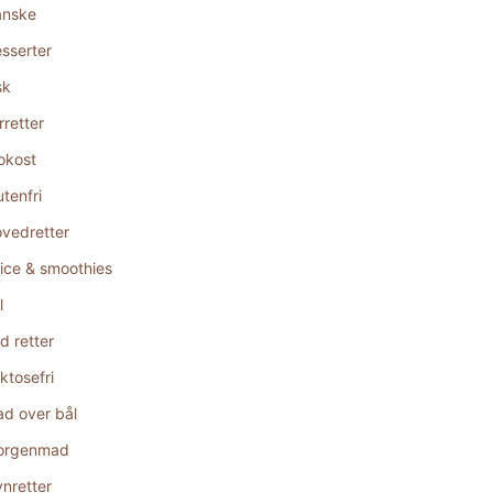
anske
sserter
sk
rretter
okost
utenfri
vedretter
ice & smoothies
l
d retter
ktosefri
d over bål
orgenmad
nretter