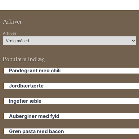
Arkiver
Arkiver
Populære indlæg
Pandegrønt med chili
Jordbærtærte
Ingefær æble
Auberginer med fyld
Grøn pasta med bacon